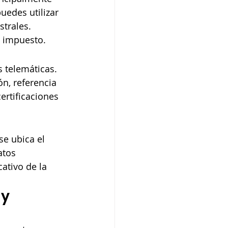
uedes utilizar 
trales. 
e impuesto.
s telemáticas. 
ón, referencia 
certificaciones 
se ubica el 
atos 
ativo de la 
y 