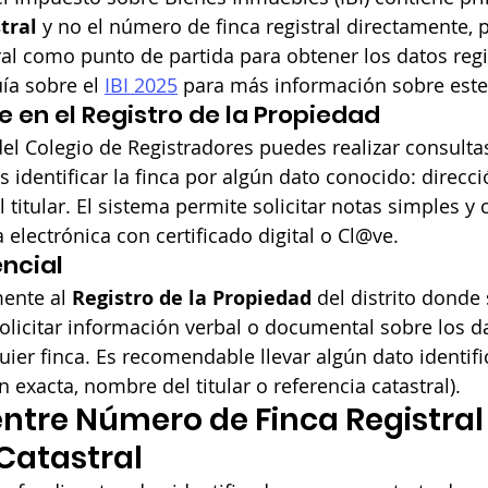
tral
 y no el número de finca registral directamente, p
ral como punto de partida para obtener los datos regis
ía sobre el 
IBI 2025
 para más información sobre est
e en el Registro de la Propiedad
 del Colegio de Registradores puedes realizar consulta
s identificar la finca por algún dato conocido: direcci
l titular. El sistema permite solicitar notas simples y 
 electrónica con certificado digital o Cl@ve.
ncial
ente al 
Registro de la Propiedad
 del distrito donde 
licitar información verbal o documental sobre los d
uier finca. Es recomendable llevar algún dato identific
 exacta, nombre del titular o referencia catastral).
entre Número de Finca Registral 
Catastral