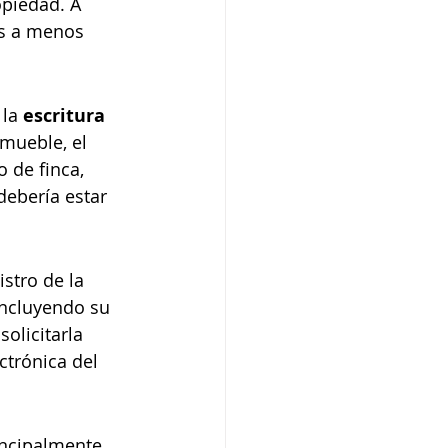
opiedad. A 
s a menos 
la 
escritura 
nmueble, el 
 de finca, 
debería estar 
stro de la 
incluyendo su 
solicitarla 
ctrónica del 
incipalmente 