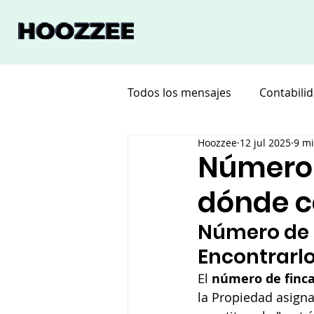
Todos los mensajes
Contabili
Hoozzee
12 jul 2025
9 mi
Software
Deco
Vaca
Número d
dónde c
Número de F
Encontrarlo
El 
número de finca
la Propiedad asigna