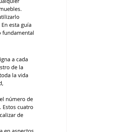
ualquier 
nmuebles.
ilizarlo 
En esta guía 
o fundamental 
igna a cada 
tro de la 
oda la vida 
, 
 el número de 
. Estos cuatro 
calizar de 
ra en aspectos 