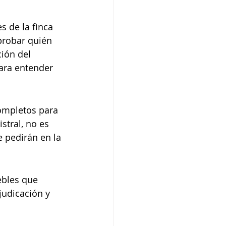
s de la finca 
probar quién 
ción del 
ara entender 
completos para 
stral, no es 
 pedirán en la 
ebles que 
judicación y 