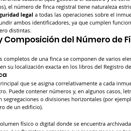
os), el número de finca registral tiene naturaleza estr
guridad legal
 a todas las operaciones sobre el inmue
undir ambos identificadores, ya que cumplen funcion
ro distintas.
y Composición del Número de F
les completos de una finca se componen de varios ele
en su localización exacta en los libros del Registro d
ca
 principal que se asigna correlativamente a cada inmue
o. Puede contener números y, en algunos casos, letra
segregaciones o divisiones horizontales (por ejempl
o de un edificio).
volumen físico o digital donde se encuentra archivada 