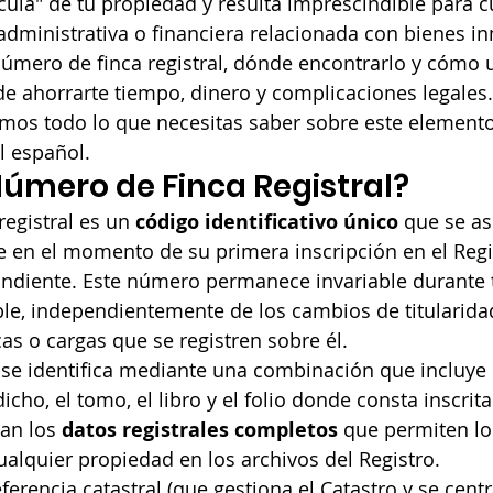
ícula" de tu propiedad y resulta imprescindible para c
 administrativa o financiera relacionada con bienes i
úmero de finca registral, dónde encontrarlo y cómo ut
 ahorrarte tiempo, dinero y complicaciones legales. 
amos todo lo que necesitas saber sobre este element
l español.
Número de Finca Registral?
egistral es un 
código identificativo único
 que se as
en el momento de su primera inscripción en el Regis
ndiente. Este número permanece invariable durante t
ble, independientemente de los cambios de titularidad
cas o cargas que se registren sobre él.
l se identifica mediante una combinación que incluye
cho, el tomo, el libro y el folio donde consta inscrita
an los 
datos registrales completos
 que permiten lo
alquier propiedad en los archivos del Registro.
eferencia catastral (que gestiona el Catastro y se cent