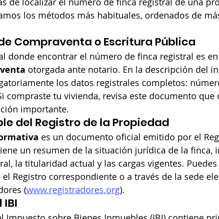
as de localizar el número de finca registral de una pr
lamos los métodos más habituales, ordenados de má
a de Compraventa o Escritura Pública
al donde encontrar el número de finca registral es en 
aventa
 otorgada ante notario. En la descripción del i
igatoriamente los datos registrales completos: número
. Si compraste tu vivienda, revisa este documento que 
ción importante.
ple del Registro de la Propiedad
formativa
 es un documento oficial emitido por el Regi
ene un resumen de la situación jurídica de la finca, 
ral, la titularidad actual y las cargas vigentes. Puedes 
el Registro correspondiente o a través de la sede ele
dores (
www.registradores.org
).
 IBI
l Impuesto sobre Bienes Inmuebles (IBI) contiene pr