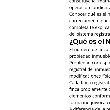
constituye la "matr
operación jurídica,
Conocer qué es el n
correctamente puede
completa te explic
del sistema registra
¿Qué es el 
El número de finca r
propiedad inmueble 
Propiedad correspo
registral del inmue
modificaciones físi
Cada finca registra
finca propiamente di
elementos conform
forma inequívoca cu
A diferencia de la r