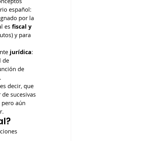
onceptos 
rio español:
ignado por la 
l es 
fiscal y 
butos) y para 
nte 
jurídica
: 
l de 
unción de 
.
 es decir, que 
r de sucesivas 
, pero aún 
r.
al?
ciones 