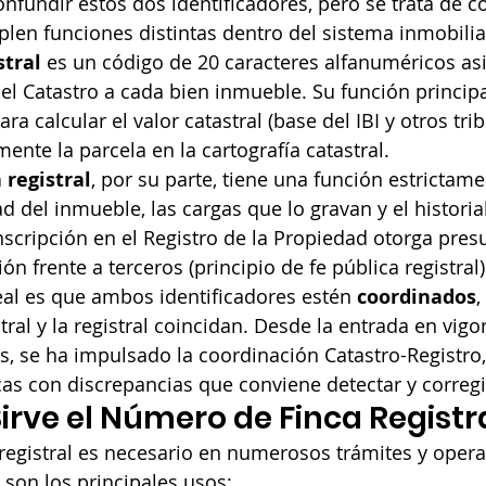
nfundir estos dos identificadores, pero se trata de c
len funciones distintas dentro del sistema inmobilia
stral
 es un código de 20 caracteres alfanuméricos as
el Catastro a cada bien inmueble. Su función principa
para calcular el valor catastral (base del IBI y otros tri
ente la parcela en la cartografía catastral.
 registral
, por su parte, tiene una función estrictame
dad del inmueble, las cargas que lo gravan y el historia
nscripción en el Registro de la Propiedad otorga pres
ón frente a terceros (principio de fe pública registral)
deal es que ambos identificadores estén 
coordinados
,
tral y la registral coincidan. Desde la entrada en vigo
as, se ha impulsado la coordinación Catastro-Registro
as con discrepancias que conviene detectar y corregi
irve el Número de Finca Registr
registral es necesario en numerosos trámites y opera
 son los principales usos: