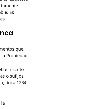
ictamente 
ble. Es 
es 
inca 
mentos que, 
e la Propiedad:
ble inscrito 
s o sufijos 
o, finca 1234-
la 