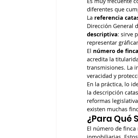
Es muy frecuente co
diferentes que cump
La 
referencia cata
Dirección General d
descriptiva
: sirve 
representar gráficam
El 
número de finca
acredita la titulari
transmisiones. La i
veracidad y protecci
En la práctica, lo i
la descripción catas
reformas legislativ
existen muchas finc
¿Para Qué S
El número de finca 
inmobiliarias. Estos