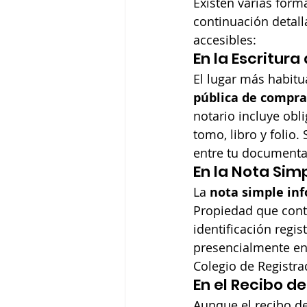
Existen varias form
continuación detal
accesibles:
En la Escritur
El lugar más habitu
pública de compr
notario incluye obl
tomo, libro y folio
entre tu documenta
En la Nota Sim
La 
nota simple in
Propiedad que conti
identificación regist
presencialmente en 
Colegio de Registra
En el Recibo del
Aunque el recibo de