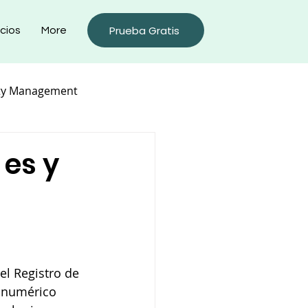
Prueba Gratis
cios
More
ty Management
 es y
el Registro de 
fanumérico 