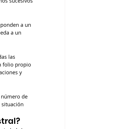
mos sucesivos 
esponden a un 
ueda a un 
as las 
 folio propio 
aciones y 
un número de 
a situación 
tral?