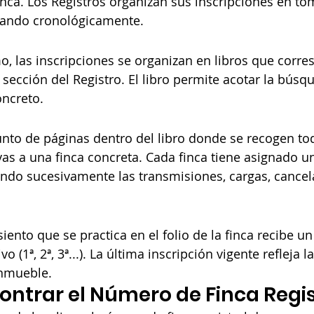
inca. Los Registros organizan sus inscripciones en to
tando cronológicamente.
, las inscripciones se organizan en libros que corr
ección del Registro. El libro permite acotar la búsq
oncreto.
unto de páginas dentro del libro donde se recogen tod
vas a una finca concreta. Cada finca tiene asignado un
ndo sucesivamente las transmisiones, cargas, cancel
iento que se practica en el folio de la finca recibe 
vo (1ª, 2ª, 3ª...). La última inscripción vigente refleja l
inmueble.
ntrar el Número de Finca Regis