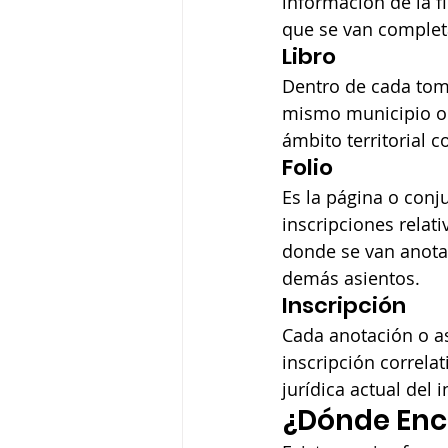
información de la f
que se van comple
Libro
Dentro de cada tomo
mismo municipio o s
ámbito territorial c
Folio
Es la página o conj
inscripciones relati
donde se van anota
demás asientos.
Inscripción
Cada anotación o as
inscripción correlati
jurídica actual del 
¿Dónde Enco