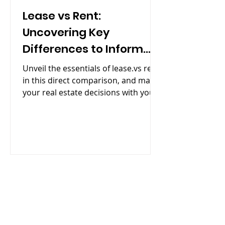
Lease vs Rent:
Uncovering Key
Differences to Inform
Your Real Estate
Unveil the essentials of lease.vs rent
Decisions
in this direct comparison, and match
your real estate decisions with your
needs.