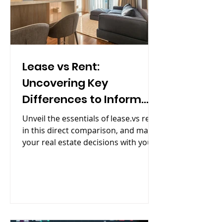
Lease vs Rent:
Uncovering Key
Differences to Inform
Your Real Estate
Unveil the essentials of lease.vs rent
Decisions
in this direct comparison, and match
your real estate decisions with your
needs.