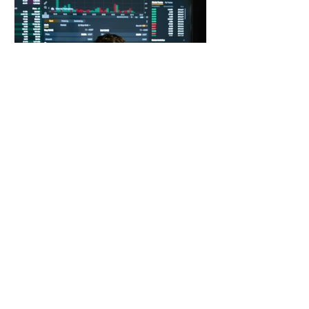
What is a CMA in Real
Estate: A Practical Guide
A Comparative Market Analysis
(CMA) in real estate estimates a
property’s market value by
comparing it to similar recently sold
homes.