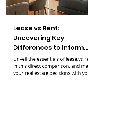
Lease vs Rent:
Uncovering Key
Differences to Inform
Your Real Estate
Unveil the essentials of lease.vs rent
Decisions
in this direct comparison, and match
your real estate decisions with your
needs.