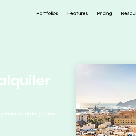
Portfolios
Features
Pricing
Resou
alquiler
gándonos de la gestión