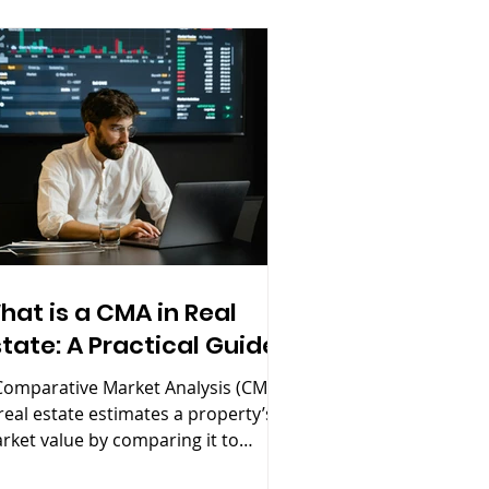
hat is a CMA in Real
state: A Practical Guide
Comparative Market Analysis (CMA)
 real estate estimates a property’s
rket value by comparing it to
milar recently sold homes.