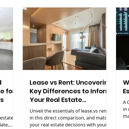
d
Lease vs Rent: Uncovering
W
e for
Key Differences to Inform
E
rs
Your Real Estate
A 
Decisions
in
Unveil the essentials of lease.vs rent
ma
 estate
in this direct comparison, and match
si
late,
your real estate decisions with your