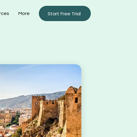
Start Free Trial
rces
More