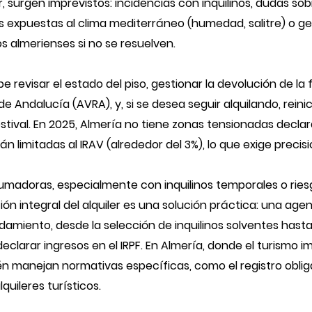
r, surgen imprevistos: incidencias con inquilinos, dudas so
 expuestas al clima mediterráneo (humedad, salitre) o ge
s almerienses si no se resuelven.
ebe revisar el estado del piso, gestionar la devolución de la
de Andalucía (AVRA), y, si se desea seguir alquilando, reini
tival. En 2025, Almería no tiene zonas tensionadas declar
n limitadas al IRAV (alrededor del 3%), lo que exige precisi
umadoras, especialmente con inquilinos temporales o rie
tión integral del alquiler es una solución práctica: una ag
damiento, desde la selección de inquilinos solventes hast
eclarar ingresos en el IRPF. En Almería, donde el turismo i
n manejan normativas específicas, como el registro obliga
uileres turísticos.