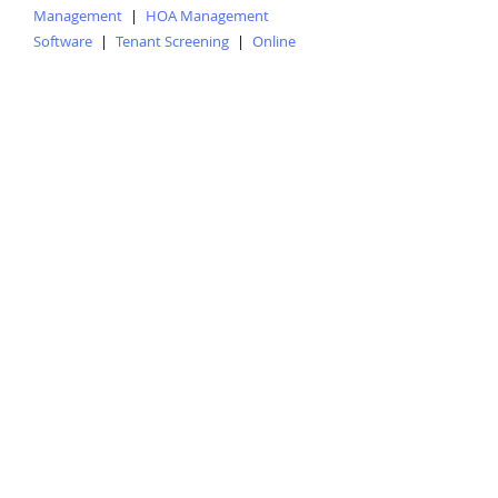
Management
|
HOA Management
Software
|
Tenant Screening
|
Online
Rent Collection
|
Maintenance Tracking
|
Lease Management
|
Property
Accounting
|
Property Management Blog
|
Mobile Home Management
|
Student
Housing Management
Entradas recientes
Ver todo