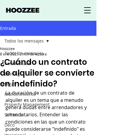
Entrada
Todos los mensajes
Hoozzee
Todos los mensajes
8 ene 2025
2 min de lectura
¿Cuándo un contrato
Contabilidad
de alquiler se convierte
Leasing
en indefinido?
Legal
La duración de un contrato de 
Mantenimiento
alquiler es un tema que a menudo 
Property Management
genera dudas entre arrendadores y 
arrendatarios. Entender las 
Software
condiciones en las que un contrato 
Deco
puede considerarse "indefinido" es 