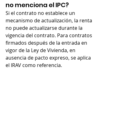
no menciona el IPC?
Si el contrato no establece un 
mecanismo de actualización, la renta 
no puede actualizarse durante la 
vigencia del contrato. Para contratos 
firmados después de la entrada en 
vigor de la Ley de Vivienda, en 
ausencia de pacto expreso, se aplica 
el IRAV como referencia.
¿Se puede aplicar el IPC 
acumulado de varios años?
No. El propietario solo puede 
actualizar la renta en cada 
aniversario del contrato. Si no lo hizo 
en años anteriores, no puede 
acumular las subidas no aplicadas. 
Cada actualización se calcula sobre 
la renta vigente en ese momento.