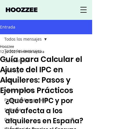
Entrada
Todos los mensajes
Hoozzee
Todos los mensajes
12 jul 2025
8 min de lectura
Guía para Calcular el
Contabilidad
Ajuste del IPC en
Leasing
Alquileres: Pasos y
Legal
Ejemplos Prácticos
Mantenimiento
¿Qué es el IPC y por 
Property Management
qué afecta a los 
Software
alquileres en España?
Deco