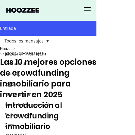
Entrada
Todos los mensajes
Hoozzee
Todos los mensajes
17 jul 2024
6 min de lectura
Las 10 mejores opciones
Contabilidad
de crowdfunding
Leasing
inmobiliario para
Legal
invertir en 2025
Mantenimiento
Introducción al 
Property Management
crowdfunding 
Software
inmobiliario
Deco