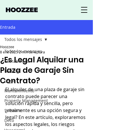
Entrada
Todos los mensajes
Hoozzee
Todos los mensajes
8 ene 2025
2 min de lectura
¿Es Legal Alquilar una
Contabilidad
Plaza de Garaje Sin
Leasing
Contrato?
Legal
El alquiler de una plaza de garaje sin 
Mantenimiento
contrato puede parecer una 
Property Management
solución rápida y sencilla, pero 
¿realmente es una opción segura y 
Software
legal? En este artículo, exploraremos 
Deco
los aspectos legales, los riesgos 