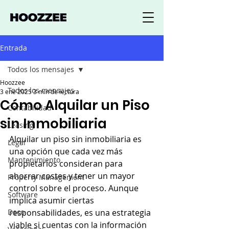
Entrada
Todos los mensajes
Hoozzee
Todos los mensajes
3 ene 2025
3 min de lectura
Cómo Alquilar un Piso
Contabilidad
sin Inmobiliaria
Leasing
Alquilar un piso sin inmobiliaria es 
Legal
una opción que cada vez más 
Mantenimiento
propietarios consideran para 
ahorrar costes y tener un mayor 
Property Management
control sobre el proceso. Aunque 
Software
implica asumir ciertas 
Deco
responsabilidades, es una estrategia 
viable si cuentas con la información 