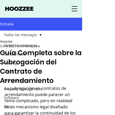
Entrada
Todos los mensajes
Hoozzee
Todos los mensajes
3 ene 2025
3 min de lectura
Guía Completa sobre la
Contabilidad
Subrogación del
Leasing
Contrato de
Legal
Arrendamiento
Mantenimiento
La subrogación en contratos de 
Property Management
arrendamiento puede parecer un 
Software
tema complicado, pero en realidad 
Deco
es un mecanismo legal diseñado 
para garantizar la continuidad de los 