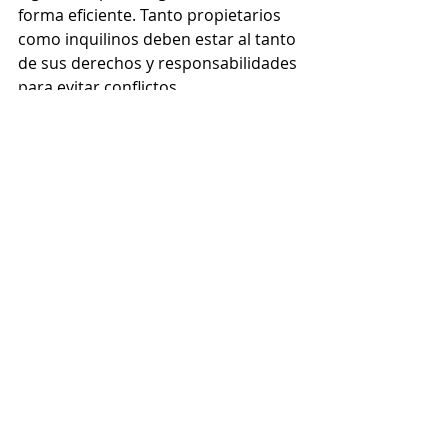
forma eficiente. Tanto propietarios 
como inquilinos deben estar al tanto 
de sus derechos y responsabilidades 
para evitar conflictos.
Explore Hoozzee:
Property Management
Features
|
Residential Property
Management
|
Commercial Property
Management
|
HOA Management
Software
|
Tenant Screening
|
Online
Rent Collection
|
Maintenance Tracking
|
Lease Management
|
Property
Accounting
|
Property Management Blog
|
Mobile Home Management
|
Student
Housing Management