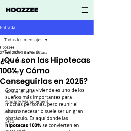
Entrada
Todos los mensajes
Hoozzee
Todos los mensajes
27 ene 2025
3 min de lectura
¿Qué son las Hipotecas
Contabilidad
100% y Cómo
Leasing
Conseguirlas en 2025?
Legal
Comprar una vivienda es uno de los 
Mantenimiento
sueños más importantes para 
Property Management
muchas personas, pero reunir el 
ahorro necesario suele ser un gran 
Software
obstáculo. Es aquí donde las 
Deco
hipotecas 100%
 se convierten en 