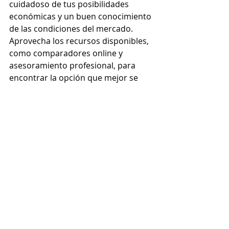
cuidadoso de tus posibilidades 
económicas y un buen conocimiento 
de las condiciones del mercado. 
Aprovecha los recursos disponibles, 
como comparadores online y 
asesoramiento profesional, para 
encontrar la opción que mejor se 
adapte a tus necesidades. ¡Tu hogar 
soñado está más cerca de lo que 
crees!
Explore Hoozzee:
Property Management
Features
|
Residential Property
Management
|
Commercial Property
Management
|
HOA Management
Software
|
Tenant Screening
|
Online
Rent Collection
|
Maintenance Tracking
|
Lease Management
|
Property