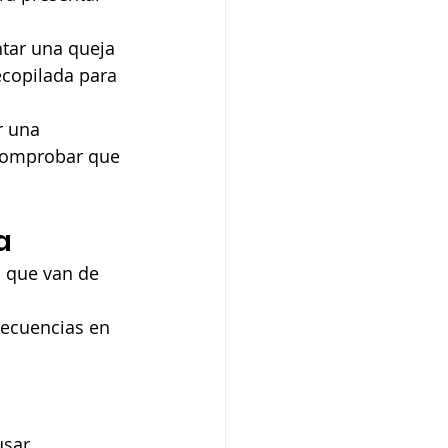
ntar una queja 
ecopilada para 
r una 
 comprobar que 
a
s que van de 
secuencias en 
usar 