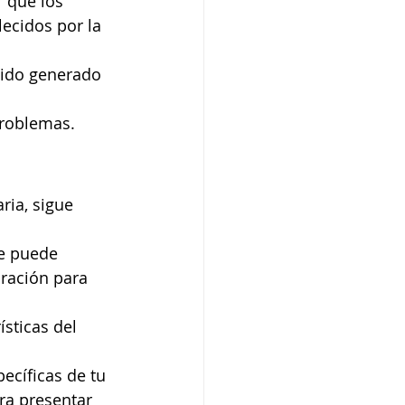
 que los 
ecidos por la 
uido generado 
problemas.
ria, sigue 
e puede 
oración para 
ísticas del 
pecíficas de tu 
ra presentar 