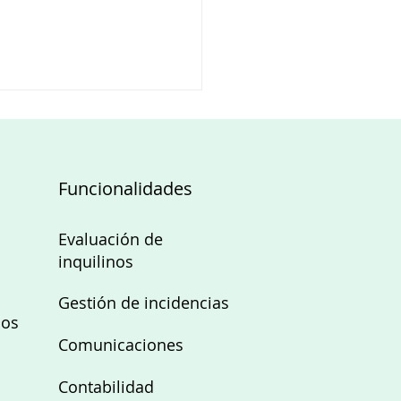
Funcionalidades
Evaluación de
inquilinos
to judicial
biliario: qué es,
Gestión de incidencias
 serlo, funciones y
nos
rio
Comunicaciones
Contabilidad