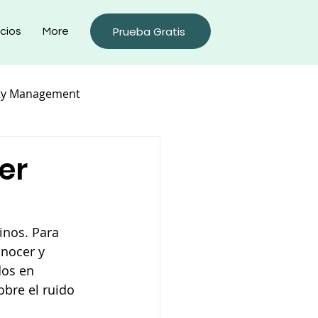
Prueba Gratis
cios
More
ty Management
er
inos. Para 
nocer y 
dos en 
obre el ruido 