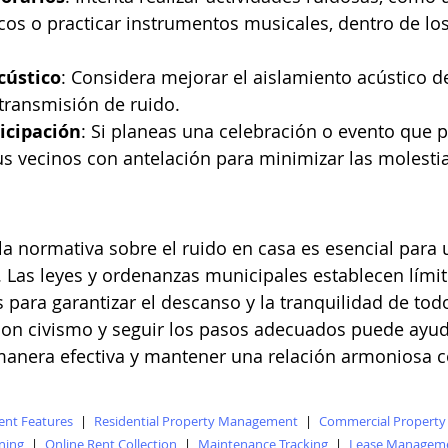
os o practicar instrumentos musicales, dentro de los
cústico
: Considera mejorar el aislamiento acústico de
 transmisión de ruido.
icipación
: Si planeas una celebración o evento que p
tus vecinos con antelación para minimizar las molesti
la normativa sobre el ruido en casa es esencial para
. Las leyes y ordenanzas municipales establecen límit
s para garantizar el descanso y la tranquilidad de tod
con civismo y seguir los pasos adecuados puede ayuda
manera efectiva y mantener una relación armoniosa c
nt Features
|
Residential Property Management
|
Commercial Propert
ning
|
Online Rent Collection
|
Maintenance Tracking
|
Lease Managem