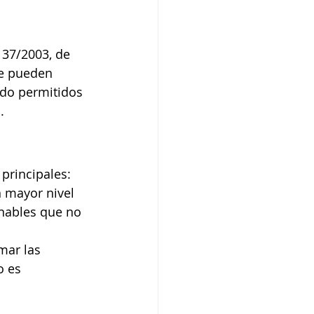
 37/2003, de 
e pueden 
ido permitidos 
.
principales:
n mayor nivel 
nables que no 
mar las 
o es 