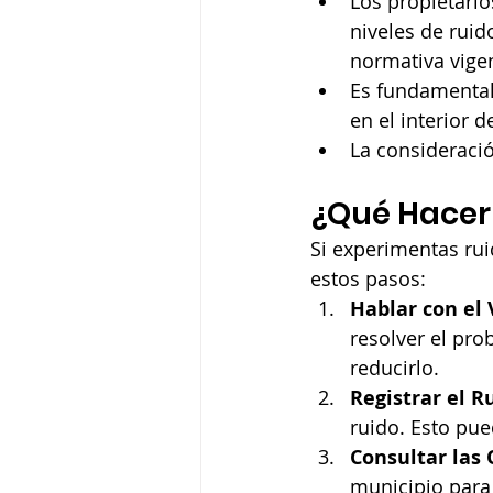
Los propietario
niveles de ruid
normativa vige
Es fundamental
en el interior d
La consideració
¿Qué Hacer
Si experimentas rui
estos pasos:
Hablar con el
resolver el pro
reducirlo.
Registrar el R
ruido. Esto pue
Consultar las
municipio para 