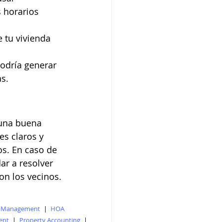
 horarios 
 tu vivienda 
odría generar 
as.
 una buena 
es claros y 
os. En caso de 
r a resolver 
on los vecinos.
y Management
|
HOA
ent
|
Property Accounting
|