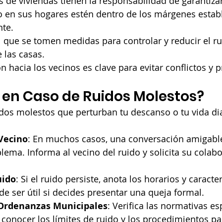
s de viviendas tienen la responsabilidad de garantizar
o en sus hogares estén dentro de los márgenes establ
nte.
 que se tomen medidas para controlar y reducir el r
e las casas.
n hacia los vecinos es clave para evitar conflictos y 
 en Caso de Ruidos Molestos?
dos molestos que perturban tu descanso o tu vida dia
 Vecino
: En muchos casos, una conversación amigabl
blema. Informa al vecino del ruido y solicita su colab
uido
: Si el ruido persiste, anota los horarios y caracter
de ser útil si decides presentar una queja formal.
 Ordenanzas Municipales
: Verifica las normativas es
conocer los límites de ruido y los procedimientos pa