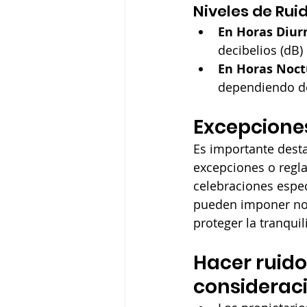
Niveles de Rui
En Horas Diur
decibelios (dB)
En Horas Noct
dependiendo de
Excepciones
Es importante dest
excepciones o reglas
celebraciones espe
pueden imponer nor
proteger la tranquil
Hacer ruido
considerac