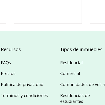
Recursos
Tipos de inmuebles
FAQs
Residencial
¿Qué es la derrama
Peri
Precios
Comercial
comunidad y cómo
inmo
afecta a los
cómo
Política de privacidad
Comunidades de veci
propietarios?
sala
Términos y condiciones
Residencias de
estudiantes