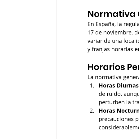
Normativa G
En España, la regul
17 de noviembre, d
variar de una local
y franjas horarias 
Horarios Pe
La normativa genera
Horas Diurnas 
de ruido, aunq
perturben la tr
Horas Nocturna
precauciones pa
considerableme