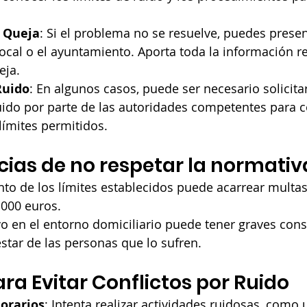
 Queja
: Si el problema no se resuelve, puedes prese
 local o el ayuntamiento. Aporta toda la información r
eja.
Ruido
: En algunos casos, puede ser necesario solicita
uido por parte de las autoridades competentes para
límites permitidos.
ias de no respetar la normativ
to de los límites establecidos puede acarrear multa
.000 euros.
vo en el entorno domiciliario puede tener graves con
estar de las personas que lo sufren.
ra Evitar Conflictos por Ruido
orarios
: Intenta realizar actividades ruidosas, como 