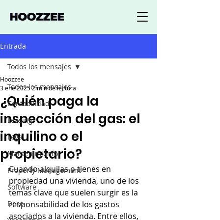
Entrada
Todos los mensajes
Hoozzee
Todos los mensajes
3 ene 2025
2 min de lectura
¿Quién paga la
Contabilidad
inspección del gas: el
Leasing
inquilino o el
Legal
propietario?
Mantenimiento
Cuando alquilas o tienes en 
Property Management
propiedad una vivienda, uno de los 
Software
temas clave que suelen surgir es la 
Deco
responsabilidad de los gastos 
asociados a la vivienda. Entre ellos, 