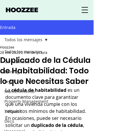
Entrada
Todos los mensajes
Hoozzee
Todos los mensajes
28 ene 2025
2 min de lectura
Duplicado de la Cédula
Contabilidad
de Habitabilidad: Todo
Leasing
lo que Necesitas Saber
Legal
La 
cédula de habitabilidad
 es un 
Mantenimiento
documento clave para garantizar 
Property Management
que una vivienda cumple con los 
requisitos mínimos de habitabilidad. 
Software
En ocasiones, puede ser necesario 
Deco
solicitar un 
duplicado de la cédula
, 