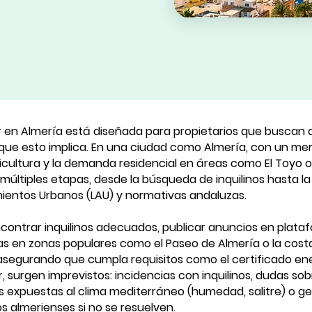
er en Almería está diseñada para propietarios que buscan ar
 que esto implica. En una ciudad como Almería, con un me
gricultura y la demanda residencial en áreas como El Toyo o
últiples etapas, desde la búsqueda de inquilinos hasta la 
mientos Urbanos (LAU) y normativas andaluzas.
ncontrar inquilinos adecuados, publicar anuncios en plata
itas en zonas populares como el Paseo de Almería o la co
, asegurando que cumpla requisitos como el certificado ene
r, surgen imprevistos: incidencias con inquilinos, dudas so
 expuestas al clima mediterráneo (humedad, salitre) o ge
s almerienses si no se resuelven.