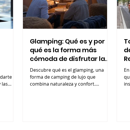
Glamping: Qué es y por
T
qué es la forma más
d
cómoda de disfrutar la
R
naturaleza
Descubre qué es el glamping, una
En
darte a
forma de camping de lujo que
qu
 las
combina naturaleza y confort.
in
Aprende sus ventajas, y tipos.
de