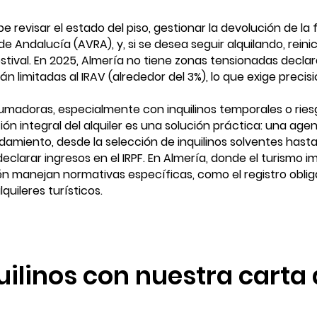
ebe revisar el estado del piso, gestionar la devolución de la
de Andalucía (AVRA), y, si se desea seguir alquilando, reini
tival. En 2025, Almería no tiene zonas tensionadas declar
n limitadas al IRAV (alrededor del 3%), lo que exige precisi
umadoras, especialmente con inquilinos temporales o rie
tión integral del alquiler es una solución práctica: una ag
damiento, desde la selección de inquilinos solventes hast
eclarar ingresos en el IRPF. En Almería, donde el turismo i
n manejan normativas específicas, como el registro obliga
uileres turísticos.
quilinos con nuestra carta 