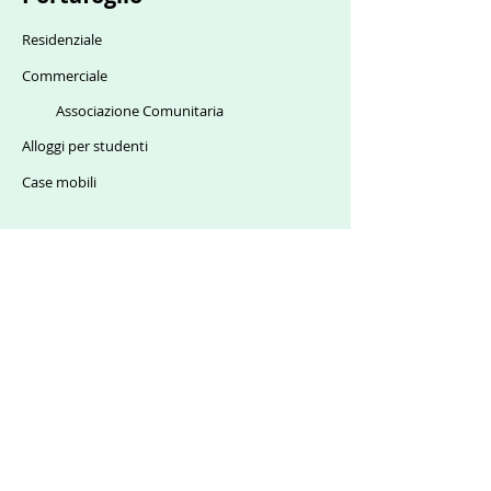
Residenziale
Commerciale
Associazione Comunitaria
Alloggi per studenti
Case mobili
Caratteristiche
Screening degli inquilini
Richiesta di manutenzione
Annuncio di massa
Contabilità
Applicazioni e firma elettronica
Rapporti personalizzati