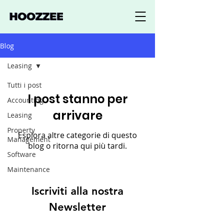
Blog
Leasing
Tutti i post
I post stanno per
Accounting
arrivare
Leasing
Property
Esplora altre categorie di questo
Management
blog o ritorna qui più tardi.
Software
Maintenance
Iscriviti alla nostra
Newsletter