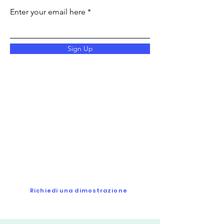
Enter your email here
Sign Up
Richiedi una
dimostrazione
Fateci tutte le domande che volete per
vedere se siamo adatti
Richiedi una dimostrazione