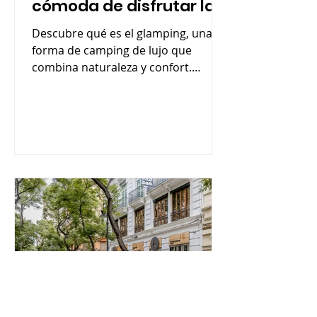
cómoda de disfrutar la
naturaleza
Descubre qué es el glamping, una
forma de camping de lujo que
combina naturaleza y confort.
Aprende sus ventajas, y tipos.