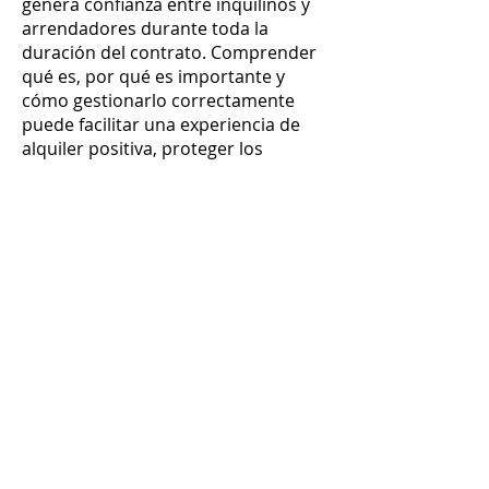
genera confianza entre inquilinos y
arrendadores durante toda la
duración del contrato. Comprender
qué es, por qué es importante y
cómo gestionarlo correctamente
puede facilitar una experiencia de
alquiler positiva, proteger los
derechos de ambas partes y
fomentar relaciones basadas en el
respeto y la colaboración. Ya seas
inquilino preparando tu mudanza o
arrendador administrando
propiedades, aplicar buenas
prácticas en la gestión del depósito
de garantía es esencial para lograr
un alquiler exitoso y armonioso.
Contacto