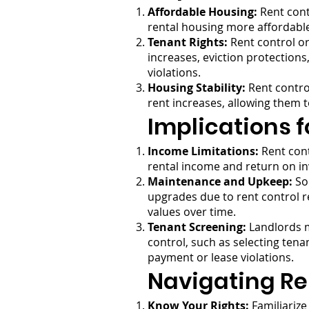
Affordable Housing:
Rent contr
rental housing more affordable
Tenant Rights:
Rent control or
increases, eviction protections
violations.
Housing Stability:
Rent contro
rent increases, allowing them 
Implications f
Income Limitations:
Rent contr
rental income and return on in
Maintenance and Upkeep:
Som
upgrades due to rent control r
values over time.
Tenant Screening:
Landlords ma
control, such as selecting tena
payment or lease violations.
Navigating Re
Know Your Rights:
Familiarize