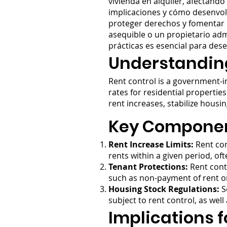
vivienda en alquiler, afectando
implicaciones y cómo desenvolv
proteger derechos y fomentar r
asequible o un propietario adm
prácticas es esencial para des
Understanding
Rent control is a government-i
rates for residential properties
rent increases, stabilize hous
Key Component
Rent Increase Limits:
Rent con
rents within a given period, oft
Tenant Protections:
Rent contr
such as non-payment of rent or 
Housing Stock Regulations:
S
subject to rent control, as we
Implications 