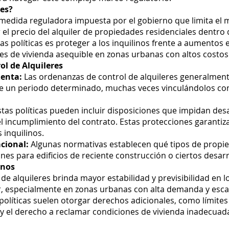
res?
a medida reguladora impuesta por el gobierno que limita el m
l precio del alquiler de propiedades residenciales dentro 
as políticas es proteger a los inquilinos frente a aumentos e
s de vivienda asequible en zonas urbanas con altos costos
l de Alquileres
Renta:
Las ordenanzas de control de alquileres generalment
e un periodo determinado, muchas veces vinculándolos con l
tas políticas pueden incluir disposiciones que impidan desal
el incumplimiento del contrato. Estas protecciones garantiza
 inquilinos.
cional:
Algunas normativas establecen qué tipos de propied
nes para edificios de reciente construcción o ciertos desarr
inos
 de alquileres brinda mayor estabilidad y previsibilidad en 
ler, especialmente en zonas urbanas con alta demanda y esca
políticas suelen otorgar derechos adicionales, como límite
s y el derecho a reclamar condiciones de vivienda inadecuad