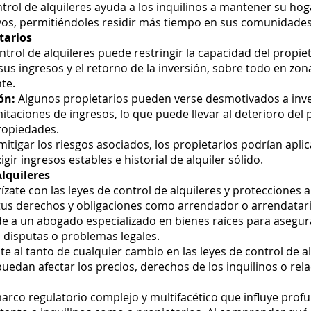
ntrol de alquileres ayuda a los inquilinos a mantener su hog
os, permitiéndoles residir más tiempo en sus comunidades
tarios
ntrol de alquileres puede restringir la capacidad del propieta
sus ingresos y el retorno de la inversión, sobre todo en zon
te.
ón:
Algunos propietarios pueden verse desmotivados a inve
itaciones de ingresos, lo que puede llevar al deterioro del 
propiedades.
itigar los riesgos asociados, los propietarios podrían aplica
gir ingresos estables e historial de alquiler sólido.
lquileres
ízate con las leyes de control de alquileres y protecciones a
tus derechos y obligaciones como arrendador o arrendatari
e a un abogado especializado en bienes raíces para asegura
 disputas o problemas legales.
 al tanto de cualquier cambio en las leyes de control de alq
edan afectar los precios, derechos de los inquilinos o rel
 marco regulatorio complejo y multifacético que influye pr