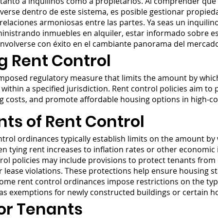
 tanto a inquilinos como a propietarios. Al comprender qué e
erse dentro de este sistema, es posible gestionar propieda
elaciones armoniosas entre las partes. Ya seas un inquilin
inistrando inmuebles en alquiler, estar informado sobre es
envolverse con éxito en el cambiante panorama del mercado
 Rent Control
mposed regulatory measure that limits the amount by which
 within a specified jurisdiction. Rent control policies aim t
ing costs, and promote affordable housing options in high-c
s of Rent Control
trol ordinances typically establish limits on the amount by
en tying rent increases to inflation rates or other economic 
ol policies may include provisions to protect tenants from 
lease violations. These protections help ensure housing sta
ome rent control ordinances impose restrictions on the type
ll as exemptions for newly constructed buildings or certain
for Tenants