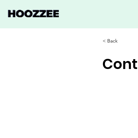
< Back
Cont