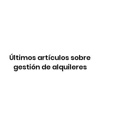
Últimos artículos sobre
gestión de alquileres
Nessun post
pubblicato in
questa lingua
Quando verranno pubblicati
i post, li vedrai qui.