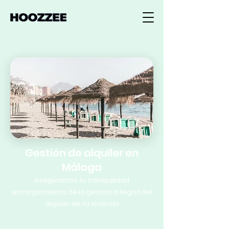
Gestión de alquiler en
Málaga
Aseguramos tu tranquilidad
encargándonos de la gestión integral del
alquiler de tu vivienda