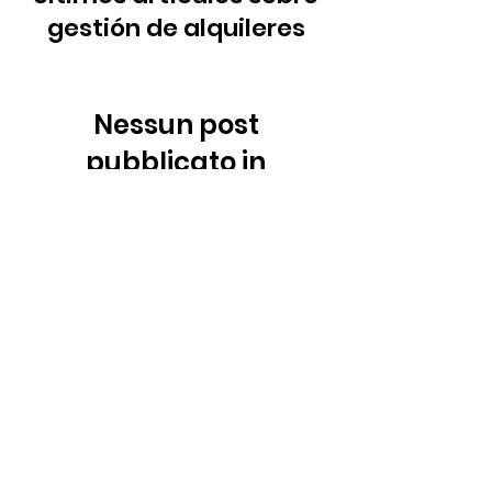
gestión de alquileres
Nessun post
pubblicato in
questa lingua
Quando verranno pubblicati
i post, li vedrai qui.
Richiedi una
dimostrazione
Fateci tutte le domande che volete per
vedere se siamo adatti