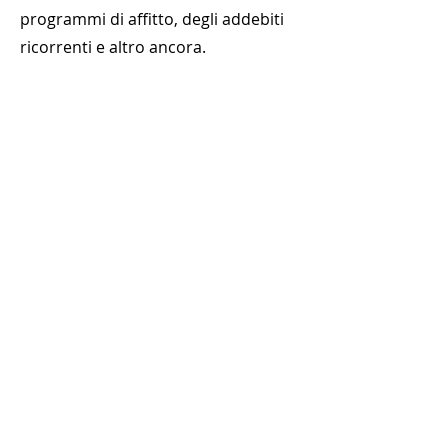
programmi di affitto, degli addebiti
ricorrenti e altro ancora.
Richiedi una
dimostrazione
Fateci tutte le domande che volete per
vedere se siamo adatti