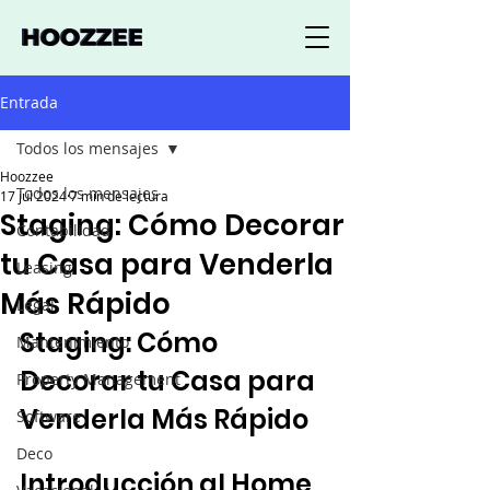
Entrada
Todos los mensajes
Hoozzee
Todos los mensajes
17 jul 2024
7 min de lectura
Staging: Cómo Decorar
Contabilidad
tu Casa para Venderla
Leasing
Más Rápido
Legal
Staging: Cómo 
Mantenimiento
Decorar tu Casa para 
Property Management
Venderla Más Rápido
Software
Deco
Introducción al Home 